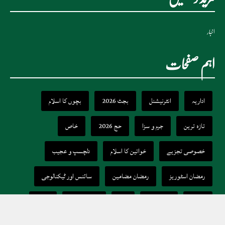
اخبار
اہم صفحات
اداریہ
انٹرنیشنل
بجٹ 2026
بچوں کا اسلام
تازہ ترین
جرم و سزا
حج 2026
خاص
خصوصی تجزیے
خواتین کا اسلام
دلچسپ و عجیب
رمضان اسٹوریز
رمضان مضامین
سائنس اور ٹیکنالوجی
صحت
عالم اسلام
فوڈ
لائف اسٹائل
موسم