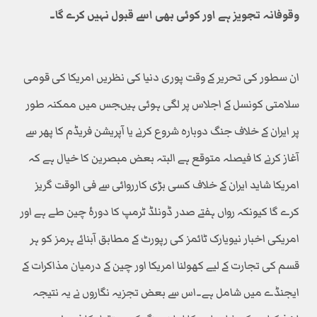
وقوفانہ تجویز ہے اور کوئی بھی اسے قبول نہیں کرے گا۔
ان سطور کی تحریر کے وقت پوری دنیا کی نظریں امریکا کی قومی
سلامتی کونسل کے اجلاس پر لگی ہوئی ہیںجس میں ممکنہ طور
پر ایران کے خلاف جنگ دوبارہ شروع کرنے یا آپریشن فریڈم کا پھر سے
آغاز کرنے کا فیصلہ متوقع ہے البتہ بعض مبصرین کا خیال ہے کہ
امریکا شاید ایران کے خلاف کسی بڑی کارروائی سے فی الوقت گریز
کرے گا کیونکہ رواں ہفتے صدر ڈونلڈ ٹرمپ کا دورۂ چین طے ہے اور
امریکی اخبار نیویارک ٹائمز کی رپورٹ کے مطابق آبنائے ہرمز کو ہر
قسم کی تجارت کے لیے کھولنا امریکا اور چین کے درمیان مذاکرات کے
ایجنڈے میں شامل ہے۔اس سے بعض تجزیہ نگاروں نے یہ نتیجہ