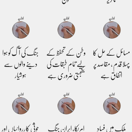
مسائل کے حل کا
وطن کے تحفظ کے
جنگ کی آگ کو ہوا
پہلا قدم ، مقاصد پر
لیے تمام طبقات کی
دینے والوں سے
اتفاق ہے
یکجہتی ضروری ہے
ہوشیار
ملک میں فساد
امریکا، ایران جنگ
حوثی کارروائیاں اور