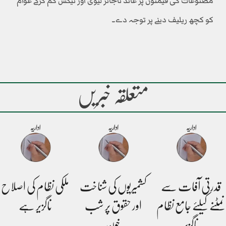
مصنوعات کی قیمتوں پر عائد ناجائز لیوی اور ٹیکس کم کرکے عوام
کو کچھ ریلیف دینے پر توجہ دے۔
متعلقہ خبریں
قدرتی آفات سے
کشمیریوں کی شناخت
ملکی نظام کی اصلاح
نمٹنے کیلئے جامع نظام
اور حقوق پر شب
ناگزیر ہے
ناگزیر
خون