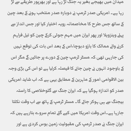
میدان میں بھیجے بغیر یہ جنگ لڑ رہا ہے اور بھرپور طریقے سے لڑ
رہا ہے۔ امریکی صدر ٹرمپ نے دوبارہ صدر منتخب ہونے کے بعد چین
کے ساتھ جس طرح کا مخاصمانہ رویہ اختیار کیا اور جس انداز سے
پہلے وینزویلا اور پھر ایران میں مہم جوئی کرکے چین کو تیل فراہم
کرنے والے ممالک کا بازو دبوچا،اس کے بعد اس بات کی توقع نہیں
کی جارہی تھی کہ مسٹر ٹرمپ چین کے دورے پر جائیں گے مگر اس
کے باوجود انہوں نے چین جانے کا فیصلہ کرلیا ہے تو اس کی بڑی وجہ
بین الاقوامی امور کے ماہرین کے مطابق یہی ہے کہ اب شاید امریکی
صدر کو اندازہ ہوگیا ہے کہ ایران جنگ سے گلوخلاصی کا راستہ
بیجنگ سے ہی ہوکر جائے گا۔ مسٹر ٹرمپ کے ہاتھ سے اب وقت نکلتا
جارہا ہے۔اس وقت امریکا میں کیے گئے تمام سروے بتارہے ہیں کہ
ایران جنگ نے صدر ٹرمپ کی مقبولیت زمین بوس کردی ہے اور