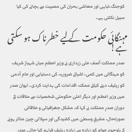
کوجنگ،تباہی اور معاشی بحران کی مصیبت سے بچانے کی کیا
سبیل نکلتی ہے۔
مہنگائی حکومت کے لیے خطرناک ہو سکتی
ہے!
صدر مملکت آصف علی زرداری نے وزیر اعظم میاں شہباز شریف
کو مہنگائی میں کمی، اشیائے ضروریہ کی دستیابی اور عام آدمی
کو ریلیف دینے کیلئے ممکنہ اقدامات کی ہدایت کردی۔ ایوان صدر
میں وزیر اعظم اور دیگر اعلیٰ حکومتی شخصیات سے ملاقات کے
دوران صدرِ مملکت نے کہا کہ مشکل جغرافیائی و علاقائی
صورتحال، مشرقِ وسطیٰ میں کشیدگی اور سپلائی چین متاثر ہونے
کے باوجود عوام کو زیادہ سے زیادہ ریلیف فراہم کیا جائے۔ صدر