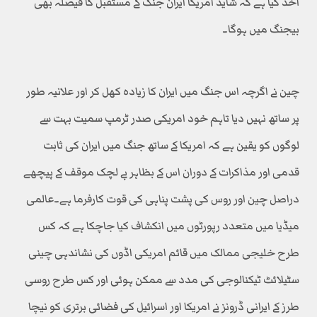
اخذ کیا ہے کہ شاید امریکا ایران جنگ کے مستقبل کا فیصلہ بھی
بیجنگ میں ہوگا۔
چین نے اگرچہ اس جنگ میں ایران کا زیادہ کھل کر اور علانیہ طور
پر ساتھ نہیں دیا تاہم خود امریکی صدر ٹرمپ سمیت بہت سے
لوگوں کو یقین ہے کہ امریکا کے ساتھ جنگ میں ایران کی ثابت
قدمی اور مذاکرات کے دوران اس کے بظاہر بے لچک موقف کے پیچھے
دراصل چین اور روس کی پشت پناہی کی قوت کارفرما ہے۔عالمی
میڈیا میں متعدد رپورٹوں میں انکشاف کیا جاچکا ہے کہ کس
طرح خلیجی ممالک میں قائم امریکی اڈوں کی نشاندہی چینی
سٹیلائٹ ٹیکنالوجی کی مدد سے ممکن ہوئی اور کس طرح روسی
طرز کے ایرانی ڈرونز نے امریکا اور اسرائیل کی فضائی برتری کو نیچا