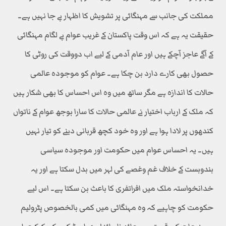
مملکت کی جانب سے مہنگائی پر تشویش کا اظہار بے جا نہیں ہے۔
حقیقت یہ ہے کہ اس وقت پاکستان کے غریب عوام بے لگام مہنگائی
کے آگے عاجز آچکے ہیں اور عام آدمی کے لیے اب دووقت کی روٹی کا
حصول بھی کارے دارد بن چکا ہے۔ عوام کو موجودہ عالمی
حالات کا اندازہ ہے مگر ساتھ میں وہ اس احساس کا بھی شکار ہیں
کہ ملک کے ارباب اختیار نے عالمی حالات کا سارا بوجھ عوام کے ناتواں
کندھوں پر لادا ہوا ہے اور وہ خود کچھ قربانی دینے کو تیار نہیں
ہیں۔ یہ احساس عوام میں حکومت اور موجودہ سیاسی
بندوبست کے خلاف غم وغصے کی لہر میں بدل سکتا ہے اور یہ
خدانخواستہ ملک میں افراتفری کا باعث بن سکتا ہے۔ اس لیے
حکومت کو چاہیے کہ وہ مہنگائی میں کمی بالخصوص پٹرولیم