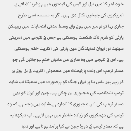
خود امریکا میں تیل اور گیس کی قیمتوں میں ہوشربا اضافے نے
امریکیوں کی چیخیں نکال دی ہیں۔اگر یہ سلسلہ اسی طرح
جاری رہا تو نومبر میں ہونے والے وسط مدتی انتخابات میں ریپبلکن
پارٹی کو شرم ناک شکست ہوسکتی ہے جس کے نتیجے میں امریکی
سینیٹ اور ایوان نمایندگان میں پارٹی کی اکثریت ختم ہوسکتی
ہے۔اس کے نتیجے میں وہ ساری من مانیاں ختم ہوجائیں گی جو
مسٹر ٹرمپ اس وقت پارلیمنٹ میں معمولی اکثریت کے بل بوتے پر
کر رہے ہیں۔اس بنا پر ایران جنگ کو ہرصورت میں سمیٹنا اب شاید
ٹرمپ انتظامیہ کی مجبوری بن چکی ہے۔چین اور ایران کو بھی
مسٹر ٹرمپ کی اس مجبوری کا اندازہ ہے،شاید یہی وجہ ہے کہ وہ
ٹرمپ کی دھمکیوں کو زیادہ خاطر میں نہیں لارہے۔اب دیکھنا یہ
ہے کہ صدر ٹرمپ کے دورۂ چین سے کیا برآمد ہوتا ہے اور دنیا