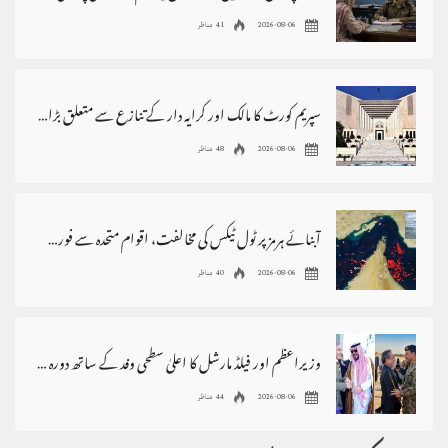
2026-08-06
41 مناظر
سپریم کورٹ کا مالک اور کرایہ دار کے تنازع سے متعلق بڑا فیصلہ
2026-08-06
48 مناظر
آبنائے ہرمز پر ٹول ٹیکس کی مخالفت، اقوام متحدہ سے فوری مداخلت کا مطالبہ
2026-08-06
40 مناظر
وزیراعظم اور فیلڈ مارشل کا اعلیٰ سطحی وفد کے ساتھ دورہ سعودی عرب
2026-08-06
44 مناظر