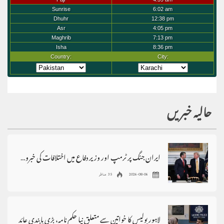
حالیہ خبریں
ایران جنگ پر ٹرمپ اور وزیر دفاع میں اختلافات کی خبروں کی تردید
2026-08-06
35 مناظر
لاہور پولیس کا خواتین سے متعلق نیا حکم نامہ، بڑی پابندی عائد