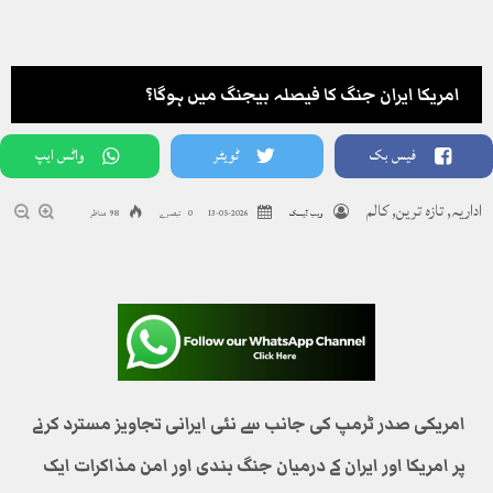
امریکا ایران جنگ کا فیصلہ بیجنگ میں ہوگا؟
فیس بک
ٹویٹر
واٹس ایپ
اداریہ
,
تازہ ترین
,
کالم
ویب ڈیسک
2026-05-13
0 تبصرے
98 مناظر
امریکی صدر ٹرمپ کی جانب سے نئی ایرانی تجاویز مسترد کرنے
پر امریکا اور ایران کے درمیان جنگ بندی اور امن مذاکرات ایک