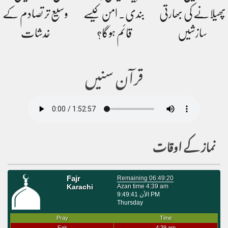
پھیلانے کی بھارتی
بندی۔ امن کیسے
وسیع تر تصادم کے
سازشیں
قائم ہوگا؟
خدشات
قرآن سنیں
نماز کے اوقات