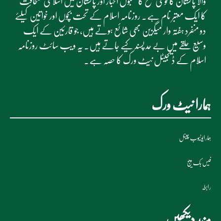
والا پاکستان کا قومی سطح کا مقبول اخبار اور پاکستان میں اسلامی صحافت
کا ایک معتبر نام ہے۔ روزنامہ اسلام کے تحت بچوں اور خواتین کیلئے
دو منفرد ہفتہ وار میگزین بھی شائع ہوتے ہیں، جو قارئین کے ایک
وسیع حلقے میں بے حد پسند کیے جاتے ہیں۔ یہ ویب سائٹ روزنامہ
اسلام کے ڈیجیٹل نیٹ ورک کا حصہ ہے۔
ہمارا نیٹ ورک
ہمارایوٹیوب چینل
فیس بک پیج
رابطہ
مزید دیکھیں