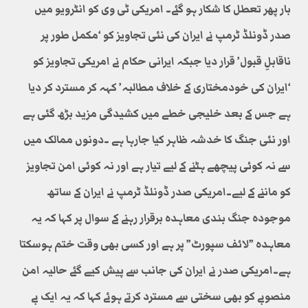
بار پھر تعطل کا شکار ہو گئے۔ امریکی ٹی وی کو انٹرویو میں
صدر ڈونلڈ ٹرمپ نے ایران کی نئی تجاویز کو ‘مکمل طور پر
ناقابلِ قبول’ قرار دیا جبکہ ایرانی حکام نے امریکی تجاویز کو
‘ایران کی خودمختاری کے خلاف مطالبہ’ کہہ کر مسترد کر دیا
ہے جس کے بعد خلیجی خطے میں کشیدگی مزید بڑھ گئی ہے
اور نئی جنگ کا خدشہ ظاہر کیا جارہا ہے ۔دونوں ممالک میں
سے نہ کوئی پیچھے ہٹنے کے لیے تیار ہے اور نہ کوئی امن تجاویز
کو ماننے کے لیے۔امریکی صدر ڈونلڈ ٹرمپ نے ایران کے ساتھ
موجودہ جنگ بندی معاہدہ برقرار رہنے کے سوال پر کہا کہ یہ
معاہدہ ”لائف سپورٹ” پر ہے اور کسی بھی وقت ختم ہوسکتا
ہے۔امریکی صدر نے ایران کی جانب سے پیش کیے گئے حالیہ امن
منصوبے کو بھی سختی سے مسترد کرتے ہوئے کہا کہ یہ ایک بے